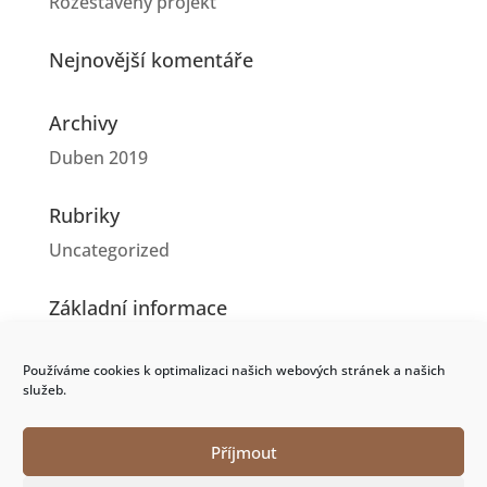
Rozestavěný projekt
Nejnovější komentáře
Archivy
Duben 2019
Rubriky
Uncategorized
Základní informace
Přihlásit se
Používáme cookies k optimalizaci našich webových stránek a našich
Zdroj kanálů (příspěvky)
služeb.
Kanál komentářů
Příjmout
Česká lokalizace