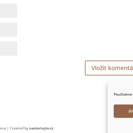
Používáme 
P
zena | Created by
nastartujto.cz