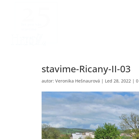
stavime-Ricany-II-03
autor:
Veronika Hešnaurová
|
Led 28, 2022
|
0