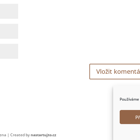
Používáme 
P
zena | Created by
nastartujto.cz